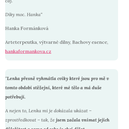
čaj.
Díky moc. Hanka
“
Hanka Formánková
Arteterpeutka, výtvarné dílny, Bachovy esence
,
hankaformankova.cz
“
Lenka přesně vyhmátla cviky které jsou pro mě v
tomto období stěžejní, které mé tělo a má duše
potřebují.
A nejen to, Lenka mi je dokázala ukázat –
zprostředkovat – tak, že
jsem začala vnímat jejich
důležitost a sama od sebe je chci dělat.