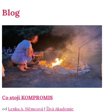
Blog
Co stojí KOMPROMIS
od
Lenka A. Němcová
|
Živá Akademie