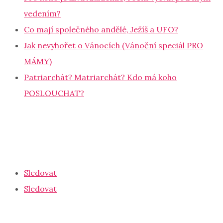
vedením?
Co mají společného andělé, Ježíš a UFO?
Jak nevyhořet o Vánocích (Vánoční speciál PRO
MÁMY)
Patriarchát? Matriarchát? Kdo má koho
POSLOUCHAT?
Ochrana osobních údajů
Zásady cookies
Obchodní podmínky
Sledovat
Sledovat
© 2026 Lenka Aleiandra Němcová