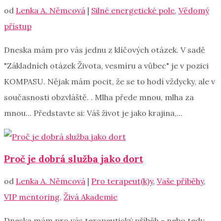
od
Lenka A. Němcová
|
Silné energetické pole
,
Vědomý
přístup
Dneska mám pro vás jednu z klíčových otázek. V sadě
"Základních otázek Života, vesmíru a vůbec" je v pozici
KOMPASU. Nějak mám pocit, že se to hodí vždycky, ale v
současnosti obzvláště. . Mlha přede mnou, mlha za
mnou... Představte si: Váš život je jako krajina,...
Proč je dobrá služba jako dort
od
Lenka A. Němcová
|
Pro terapeut(k)y
,
Vaše příběhy
,
VIP mentoring
,
Živá Akademie
Dneska mám pro vás terapeutický příběh - nebo tedy