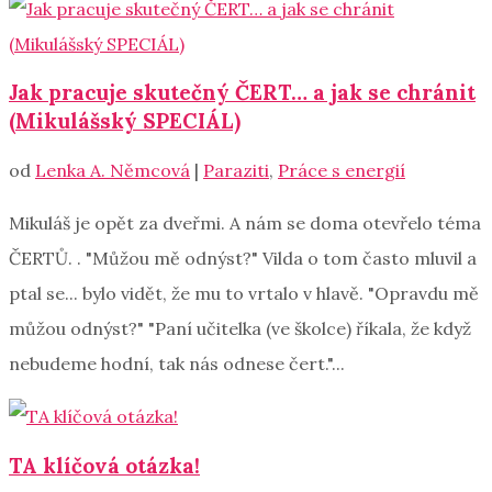
Jak pracuje skutečný ČERT… a jak se chránit
(Mikulášský SPECIÁL)
od
Lenka A. Němcová
|
Paraziti
,
Práce s energií
Mikuláš je opět za dveřmi. A nám se doma otevřelo téma
ČERTŮ. . "Můžou mě odnýst?" Vilda o tom často mluvil a
ptal se... bylo vidět, že mu to vrtalo v hlavě. "Opravdu mě
můžou odnýst?" "Paní učitelka (ve školce) říkala, že když
nebudeme hodní, tak nás odnese čert."...
TA klíčová otázka!