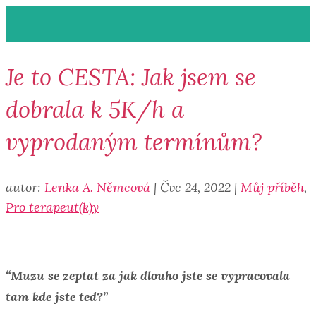
Je to CESTA: Jak jsem se
dobrala k 5K/h a
vyprodaným termínům?
autor:
Lenka A. Němcová
|
Čvc 24, 2022
|
Můj příběh
,
Pro terapeut(k)y
“Muzu se zeptat za jak dlouho jste se vypracovala
tam kde jste ted?”