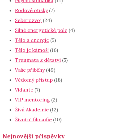
Psychosomatika
(12)
Rodové otisky
(7)
Seberozvoj
(24)
Silné energetické pole
(4)
Tělo a energie
(5)
Tělo je kámoš!
(16)
Traumata z dětství
(5)
Vaše příběhy
(49)
Vědomý přístup
(18)
Vidante
(7)
VIP mentoring
(2)
Živá Akademie
(12)
Životní filosofie
(10)
Nejnovější příspěvky