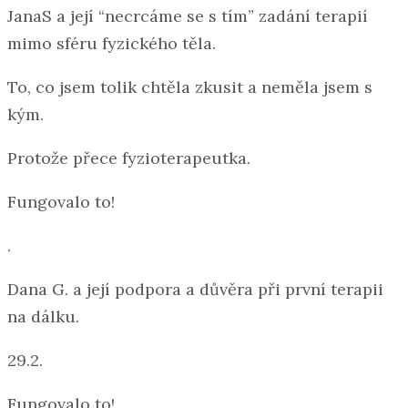
JanaS a její “necrcáme se s tím” zadání terapií
mimo sféru fyzického těla.
To, co jsem tolik chtěla zkusit a neměla jsem s
kým.
Protože přece fyzioterapeutka.
Fungovalo to!
.
Dana G. a její podpora a důvěra při první terapii
na dálku.
29.2.
Fungovalo to!