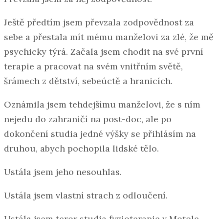
Ještě předtím jsem převzala zodpovědnost za
sebe a přestala mít mému manželovi za zlé, že mě
psychicky týrá. Začala jsem chodit na své první
terapie a pracovat na svém vnitřním světě,
šrámech z dětství, sebeúctě a hranicích.
Oznámila jsem tehdejšímu manželovi, že s ním
nejedu do zahraničí na post-doc, ale po
dokončení studia jedné výšky se přihlásím na
druhou, abych pochopila lidské tělo.
Ustála jsem jeho nesouhlas.
Ustála jsem vlastní strach z odloučení.
Ustála jsem teror studia fyzioterapie v Motole –