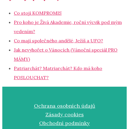
Co stojí KOMPROMIS
Pro koho je Živá Akademie, roční výcvik pod mým
vedením?
Co mají společného andělé, Ježíš a UFO?
Jak nevyhořet o Vánocích (Vánoční speciál PRO
MÁMY)
Patriarchát? Matriarchát? Kdo má koho
POSLOUCHAT?
Ochrana osobních údajů
Zásady cookies
Obchodní podmínky