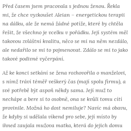
Před časem jsem pracovala s jednou ženou. Řekla
mi, že chce vyzkoušet Aleian – energetickou terapii
na dálku, ale že nemá žádné potíže, které by chtěla
řešit, že všechno je vcelku v pořádku. Její systém měl
takovou zvláštní kvalitu, něco se mi na něm nezdálo,
ale nedařilo se mi to pojmenovat. Zdálo se mi to jako
takové podivné vyčerpání.
Až ke konci setkání se žena rozhovořila o manželovi,
s nímž tráví téměř veškerý čas (mají spolu firmu), a
své potřebě být aspoň někdy sama. Její muž to
nechápe a bere si to osobně, ona se kvůli tomu cítí
provinile. Možná ho dost nemiluje? Navíc má obavu,
že kdyby si udělala víkend pro sebe, její místo by
ihned zaujala mužova matka, která do jejich domu