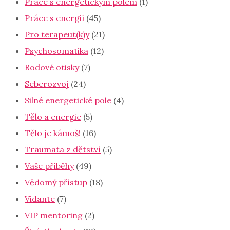
Práce s energetickým polem
(1)
Práce s energií
(45)
Pro terapeut(k)y
(21)
Psychosomatika
(12)
Rodové otisky
(7)
Seberozvoj
(24)
Silné energetické pole
(4)
Tělo a energie
(5)
Tělo je kámoš!
(16)
Traumata z dětství
(5)
Vaše příběhy
(49)
Vědomý přístup
(18)
Vidante
(7)
VIP mentoring
(2)