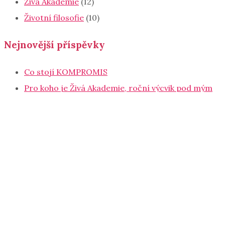
Živá Akademie
(12)
Životní filosofie
(10)
Nejnovější příspěvky
Co stojí KOMPROMIS
Pro koho je Živá Akademie, roční výcvik pod mým
vedením?
Co mají společného andělé, Ježíš a UFO?
Jak nevyhořet o Vánocích (Vánoční speciál PRO
MÁMY)
Patriarchát? Matriarchát? Kdo má koho
POSLOUCHAT?